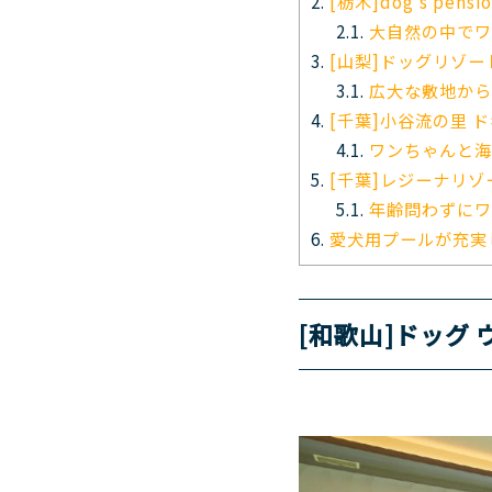
2.
[栃木]dog’s pens
2.1.
大自然の中でワ
3.
[山梨]ドッグリゾート
3.1.
広大な敷地から
4.
[千葉]小谷流の里 
4.1.
ワンちゃんと海
5.
[千葉]レジーナリゾ
5.1.
年齢問わずにワ
6.
愛犬用プールが充実
[和歌山]ドッグ